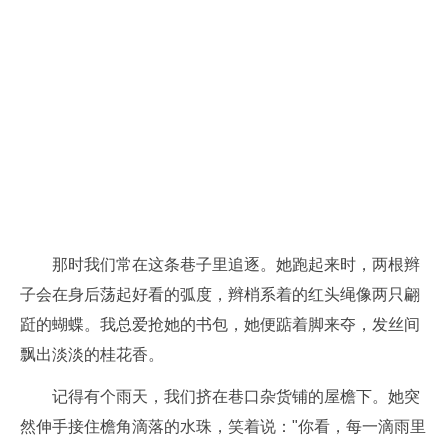
那时我们常在这条巷子里追逐。她跑起来时，两根辫
子会在身后荡起好看的弧度，辫梢系着的红头绳像两只翩
跹的蝴蝶。我总爱抢她的书包，她便踮着脚来夺，发丝间
飘出淡淡的桂花香。
记得有个雨天，我们挤在巷口杂货铺的屋檐下。她突
然伸手接住檐角滴落的水珠，笑着说："你看，每一滴雨里