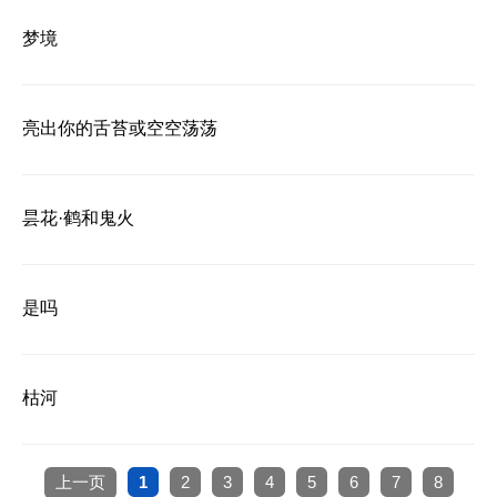
梦境
亮出你的舌苔或空空荡荡
昙花·鹤和鬼火
是吗
枯河
上一页
1
2
3
4
5
6
7
8