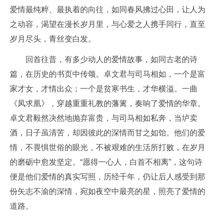
爱情最纯粹、最执着的向往，如同春风拂过心田，让人为
之动容，渴望在漫长岁月里，与心爱之人携手同行，直至
岁月尽头，青丝变白发。
回首往昔，有多少动人的爱情故事，如同古老的诗
篇，在历史的书页中传颂。卓文君与司马相如，一个是富
家才女，才情出众；一个是贫寒书生，才华横溢。一曲
《凤求凰》，穿越重重礼教的藩篱，奏响了爱情的华章。
卓文君毅然决然地抛弃富贵，与司马相如私奔，当垆卖
酒，日子虽清苦，却因彼此的深情而甘之如饴。他们的爱
情，不畏惧世俗的眼光，不被艰难的生活所打败，在岁月
的磨砺中愈发坚定。“愿得一心人，白首不相离”，这句诗
便是他们爱情的真实写照，历经千年，仍让后人感受到那
份矢志不渝的深情，宛如夜空中最亮的星，照亮了爱情的
道路。