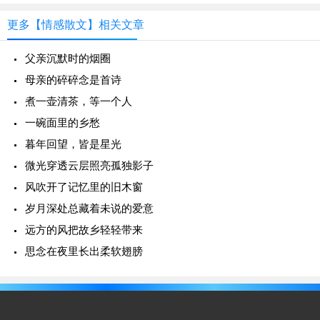
更多【情感散文】相关文章
父亲沉默时的烟圈
母亲的碎碎念是首诗
煮一壶清茶，等一个人
一碗面里的乡愁
暮年回望，皆是星光
微光穿透云层照亮孤独影子
风吹开了记忆里的旧木窗
岁月深处总藏着未说的爱意
远方的风把故乡轻轻带来
思念在夜里长出柔软翅膀