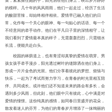
菜，紧紧握住她的手，阳光洒在他们身上，映出岁月静好
的模样。几十年的风风雨雨，他们一起走过，经历了生活
的酸甜苦辣，却始终相伴相依。爱情早已融入他们的日
常，化作每一个关心的眼神、每一句贴心的话语、每一个
不经意间的牵手动作。他们在平凡日子里的深情相守，让
我们看到了爱情最本真的样子，无需轰轰烈烈，只需细水
长流，便能共赴白头。
校园的林荫道上，也有青涩却真挚的爱情在萌芽。男
孩女孩手牵手漫步，阳光透过树叶的缝隙洒在他们身上，
形成一片片金色的光斑。他们分享着彼此的梦想、烦恼与
快乐，一起为了考试而努力学习，在青春的时光里相互陪
伴、共同成长。或许他们还不知道未来的路会有多长，会
遇到多少风雨，但此刻，他们眼中只有彼此，心中满是对
爱情的憧憬。这份纯真的感情，如同春日里盛开的花朵，
散发着迷人的芬芳，为他们的青春岁月增添了一抹绚丽的