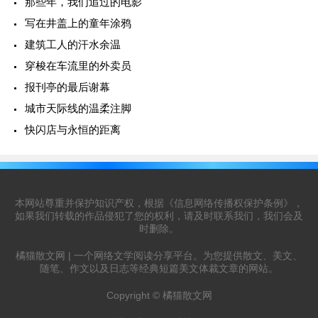
那些年，我们追过的电影
写在井盖上的童年涂鸦
建筑工人的汗水余温
穿梭在车流里的外卖员
报刊亭的最后谢幕
城市天际线的温柔注脚
快闪店与永恒的距离
本网站尊重并保护知识产权，根据《信息网络传播权保护条例》，
如果我们转载的作品侵犯了您的权利，请及时联系我们，我们会及
时删除。
橘猫散文网 | 一个网络文学阅读分享平台。为您提供散文、美文、
随笔、作文以及日志等经典短篇美文体裁文章的网站。
Copyright ©
橘猫散文网