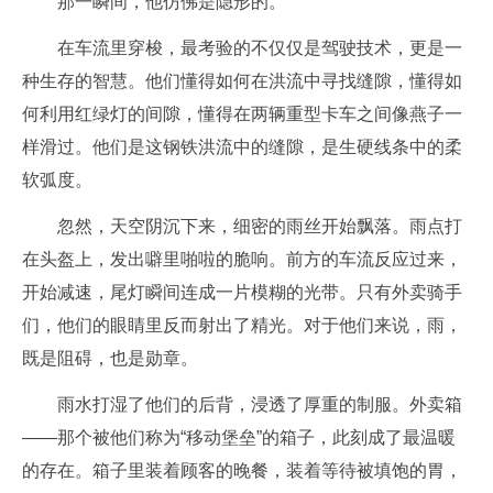
那一瞬间，他仿佛是隐形的。
在车流里穿梭，最考验的不仅仅是驾驶技术，更是一
种生存的智慧。他们懂得如何在洪流中寻找缝隙，懂得如
何利用红绿灯的间隙，懂得在两辆重型卡车之间像燕子一
样滑过。他们是这钢铁洪流中的缝隙，是生硬线条中的柔
软弧度。
忽然，天空阴沉下来，细密的雨丝开始飘落。雨点打
在头盔上，发出噼里啪啦的脆响。前方的车流反应过来，
开始减速，尾灯瞬间连成一片模糊的光带。只有外卖骑手
们，他们的眼睛里反而射出了精光。对于他们来说，雨，
既是阻碍，也是勋章。
雨水打湿了他们的后背，浸透了厚重的制服。外卖箱
——那个被他们称为“移动堡垒”的箱子，此刻成了最温暖
的存在。箱子里装着顾客的晚餐，装着等待被填饱的胃，