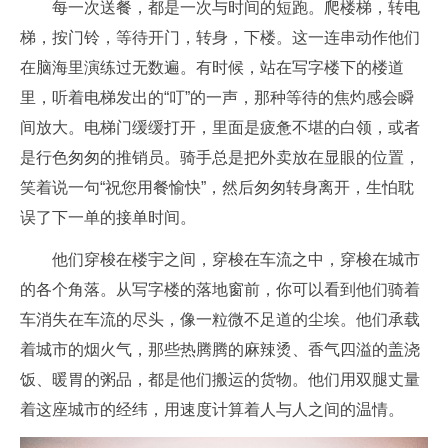
每一次送餐，都是一次与时间的短跑。爬楼梯，转电
梯，按门铃，等待开门，转身，下楼。这一连串动作他们
在脑海里演练过无数遍。有时候，站在写字楼下的楼道
里，听着电梯发出的“叮”的一声，那种等待的焦灼感会瞬
间放大。电梯门缓缓打开，里面是疲惫不堪的白领，或者
是行色匆匆的推销员。骑手总是把外卖放在显眼的位置，
笑着说一句“祝您用餐愉快”，然后匆匆转身离开，生怕耽
误了下一单的接单时间。
他们穿梭在楼宇之间，穿梭在车流之中，穿梭在城市
的各个角落。从写字楼的落地窗前，你可以看到他们骑着
车消失在车流的尽头，像一粒微不足道的尘埃。他们承载
着城市的烟火气，那些热腾腾的麻辣烫、香气四溢的盖浇
饭、暖胃的粥品，都是他们搬运的货物。他们用双腿丈量
着这座城市的经纬，用速度计算着人与人之间的温情。