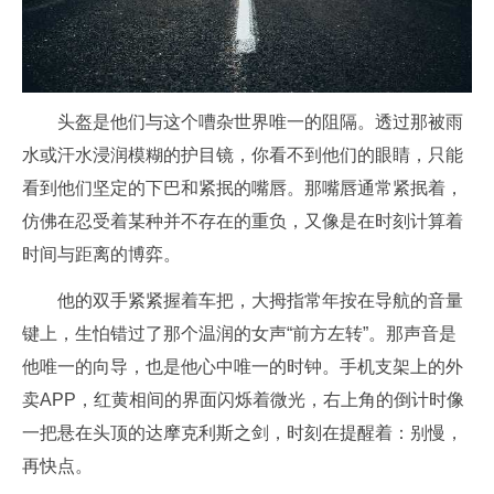
头盔是他们与这个嘈杂世界唯一的阻隔。透过那被雨
水或汗水浸润模糊的护目镜，你看不到他们的眼睛，只能
看到他们坚定的下巴和紧抿的嘴唇。那嘴唇通常紧抿着，
仿佛在忍受着某种并不存在的重负，又像是在时刻计算着
时间与距离的博弈。
他的双手紧紧握着车把，大拇指常年按在导航的音量
键上，生怕错过了那个温润的女声“前方左转”。那声音是
他唯一的向导，也是他心中唯一的时钟。手机支架上的外
卖APP，红黄相间的界面闪烁着微光，右上角的倒计时像
一把悬在头顶的达摩克利斯之剑，时刻在提醒着：别慢，
再快点。