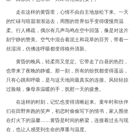
走在这样的黄昏里，心情不由自主地放松下来。一天
的忙碌与喧嚣渐渐远去，周围的世界似乎变得缓慢而温
柔。行人稀疏，偶尔有几声鸟鸣在空中回荡，像是对这片
刻宁静的赞美。空气中混合着泥土和花草的芬芳，带着一
丝湿润，仿佛连呼吸都变得格外清新。
黄昏的晚风，轻柔而又坚定。它带走了白昼的热烈，
也带来了夜晚的静谧。那一刻，所有的纷扰都变得遥远，
只有心跳和呼吸，是与这天地间最真实的连接。风轻轻掠
过脸颊，像母亲温暖的手，抚慰一天的疲惫。
在这样的时刻，记忆也变得清晰起来。童年时和伙伴
们在田野奔跑的笑声，初恋时偷偷写下的情书，家人围坐
在灯火下的温馨……黄昏是时间的桥梁，连接着过去与现
在，也让人感受到生命的厚重与温度。