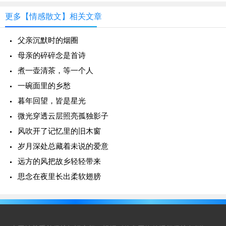
更多【情感散文】相关文章
父亲沉默时的烟圈
母亲的碎碎念是首诗
煮一壶清茶，等一个人
一碗面里的乡愁
暮年回望，皆是星光
微光穿透云层照亮孤独影子
风吹开了记忆里的旧木窗
岁月深处总藏着未说的爱意
远方的风把故乡轻轻带来
思念在夜里长出柔软翅膀