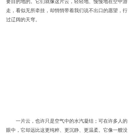
要目的地的。它们就像这片云，轻轻地、慢慢地在空中游
走，看似无所牵挂，却悄悄带着我们说不出口的愿望，行
过辽阔的天穹。
一片云，也许只是空气中的水汽凝结；可在许多人的
眼中，它却远比这更纯粹、更沉静、更温柔。它像一艘没