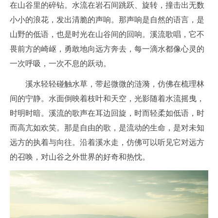
在山谷里的碎钻。水流在岩石间跳跃、旋转，撞击出无数
小小的浪花，发出清脆的声响。那声响是自然的语言，是
山野的低语，也是时光在山谷间的回响。溪流歌唱，它不
畏前方的崎岖，勇敢地向远方奔去，每一滴水都像心灵的
一次呼吸，一次不息的跃动。
溪水轻轻碰触水草，带起微微的涟漪，仿佛在梳理林
间的宁静。水面倒映着枝叶和天空，光影随着水流摇曳，
时明时暗。溪流的歌声在耳边回旋，时而轻柔如低语，时
而高亢如欢笑。那是自由的歌，是流动的生命，是对未知
远方的执着与向往。沿着溪水走，仿佛可以听见它对远方
的召唤，对山谷之外世界的好奇和热忱。