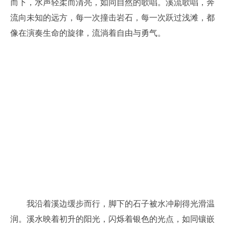
而下，水声轻柔而清亮，如同自然的歌唱。溪流歌唱，奔
流向未知的远方，每一次撞击岩石，每一次跃过浅滩，都
像在演奏生命的旋律，流淌着自由与勇气。
我沿着溪边缓步而行，脚下的石子被水冲刷得光滑温
润。溪水映着初升的阳光，闪烁着银色的光点，如同镶嵌