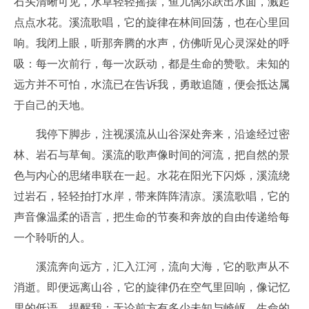
石头清晰可见，水草轻轻摇摆，鱼儿偶尔跃出水面，溅起
点点水花。溪流歌唱，它的旋律在林间回荡，也在心里回
响。我闭上眼，听那奔腾的水声，仿佛听见心灵深处的呼
吸：每一次前行，每一次跃动，都是生命的赞歌。未知的
远方并不可怕，水流已在告诉我，勇敢追随，便会抵达属
于自己的天地。
我停下脚步，注视溪流从山谷深处奔来，沿途经过密
林、岩石与草甸。溪流的歌声像时间的河流，把自然的景
色与内心的思绪串联在一起。水花在阳光下闪烁，溪流绕
过岩石，轻轻拍打水岸，带来阵阵清凉。溪流歌唱，它的
声音像温柔的语言，把生命的节奏和奔放的自由传递给每
一个聆听的人。
溪流奔向远方，汇入江河，流向大海，它的歌声从不
消逝。即便远离山谷，它的旋律仍在空气里回响，像记忆
里的低语，提醒我：无论前方有多少未知与崎岖，生命的