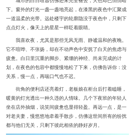
城市的白日喧嚣仿佛还未完全褪去，天色却已悄悄暗
下。窗外的灯光一盏一盏地亮起，在漆黑的夜色中汇聚成
一道温柔的光带。远处楼宇的轮廓隐没于夜色中，只剩下
点点灯火，像天上的星星一样眨着眼睛。
我喜欢夜，尤其是那些无风无雨、静谧温和的夜晚。
它不喧哗、不张扬，却在不动声色中安抚了白天的焦虑与
疲惫。白日里沉重的脚步、紧绷的神经、尚未完成的计
划，在夜色的包容中都慢慢地松了下来，仿佛告诉你：没
关系，慢一点，再喘口气也不迟。
街角的便利店还亮着灯，老板娘在柜台后打着瞌睡，
暖黄的灯光透出一种久违的人情味。几个下夜班的年轻人
坐在店外抽烟，说笑间疲惫也显得轻盈。再远一点，是一
对老夫妻，慢悠悠地牵着手散步，仿佛这世间所有的纷扰
都与他们无关，只剩下彼此相依的静好岁月。