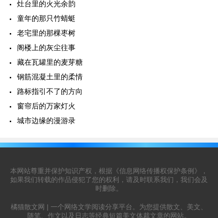
灶台里的火光余韵
童年的那只竹蜻蜓
老宅里的那棵枣树
阁楼上的灰尘往事
藏在瓦罐里的麦芽糖
钢筋混凝土里的柔情
路标指引不了的方向
窗帘后的万家灯火
城市边缘的漫游录
本网站尊重并保护知识产权，根据《信息网络传播权保护条例》，
如果我们转载的作品侵犯了您的权利，请及时联系我们，我们会及
时删除。
橘猫散文网 | 一个网络文学阅读分享平台。为您提供散文、美文、
随笔、作文以及日志等经典短篇美文体裁文章的网站。